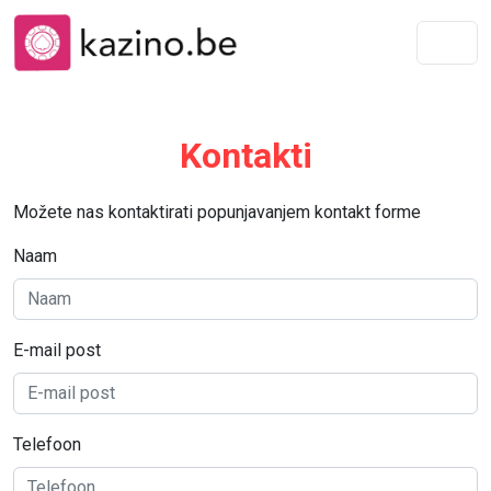
Kontakti
Možete nas kontaktirati popunjavanjem kontakt forme
Naam
E-mail post
Telefoon