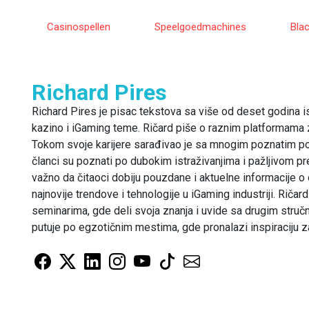
Casinospellen
Speelgoedmachines
Bla
Richard Pires
Richard Pires je pisac tekstova sa više od deset godina i
kazino i iGaming teme. Ričard piše o raznim platformama z
Tokom svoje karijere sarađivao je sa mnogim poznatim por
članci su poznati po dubokim istraživanjima i pažljivom pr
važno da čitaoci dobiju pouzdane i aktuelne informacije o
najnovije trendove i tehnologije u iGaming industriji. Riča
seminarima, gde deli svoja znanja i uvide sa drugim stručn
putuje po egzotičnim mestima, gde pronalazi inspiraciju z